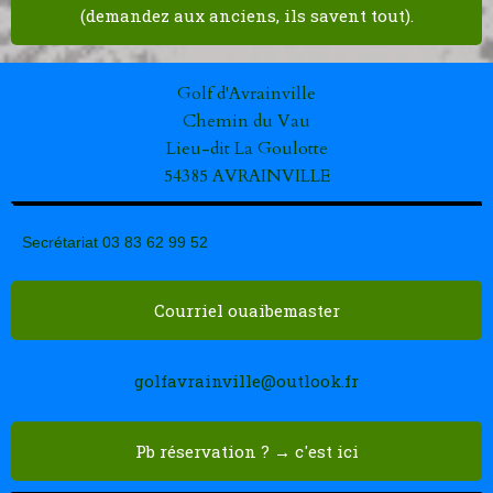
(demandez aux anciens, ils savent tout).
Golf d'Avrainville
Chemin du Vau
Lieu-dit La Goulotte
54385 AVRAINVILLE
Secrétariat 03 83 62 99 52
Courriel ouaibemaster
golfavrainville@outlook.fr
Pb réservation ? → c'est ici