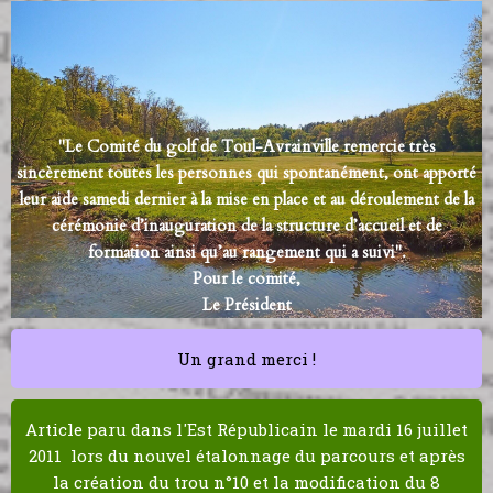
"Le Comité du golf de Toul-Avrainville remercie très
sincèrement toutes les personnes qui spontanément, ont apporté
leur aide samedi dernier à la mise en place et au déroulement de la
cérémonie d’inauguration de la structure d’accueil et de
formation ainsi qu’au rangement qui a suivi".
Pour le comité,
Le Président
Un grand merci !
Article paru dans l'Est Républicain le mardi 16 juillet
2011 lors du nouvel étalonnage du parcours et après
la création du trou n°10 et la modification du 8