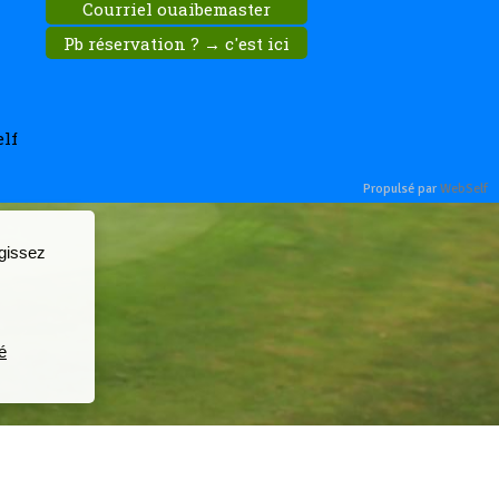
Courriel ouaibemaster
Pb réservation ? → c'est ici
lf
Propulsé par
WebSelf
agissez
é