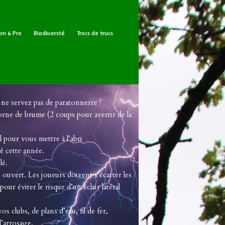
on & Pro
Biodiversté
Trocs de trucs
ne servez pas de paratonnerre !
orne de brume (2 coups pour avertir de la
l pour vous mettre à l’abri
sé cette année.
lé.
 ouvert. Les joueurs doivent s’écarter les
our éviter le risque d’un éclair latéral
s clubs, de plans d’eau, fil de fer,
 d’arrosage.