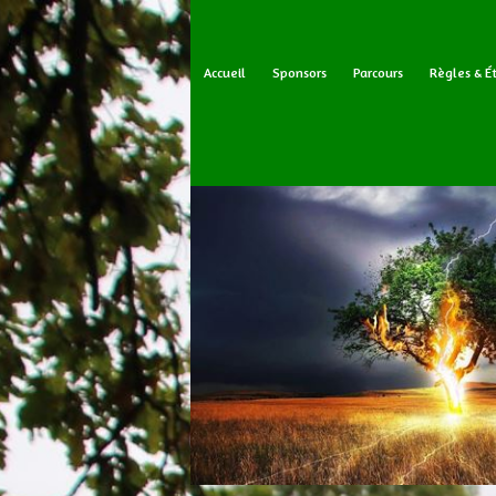
Accueil
Sponsors
Parcours
Règles & É