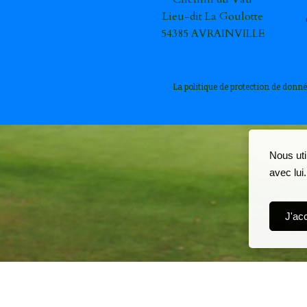
Lieu-dit La Goulotte
54385 AVRAINVILLE
La politique de protection de donné
Nous uti
avec lui
J'ac