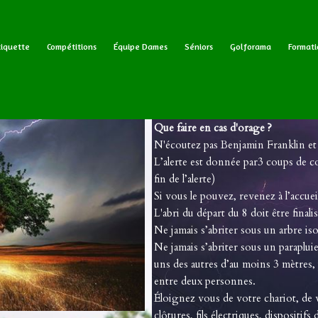
tiquette
Compétitions
Équipe Dames
Séniors
Golforama
Formati
Que faire en cas d'orage ?
N'écoutez pas Benjamin Franklin et 
L’alerte est donnée par3 coups de c
fin de l’alerte)
Si vous le pouvez, revenez à l’accuei
L'abri du départ du 8 doit être finali
Ne jamais s’abriter sous un arbre iso
Ne jamais s’abriter sous un parapluie
uns des autres d’au moins 3 mètres, p
entre deux personnes.
Éloignez vous de votre chariot, de vo
clôtures, fils électriques, dispositifs