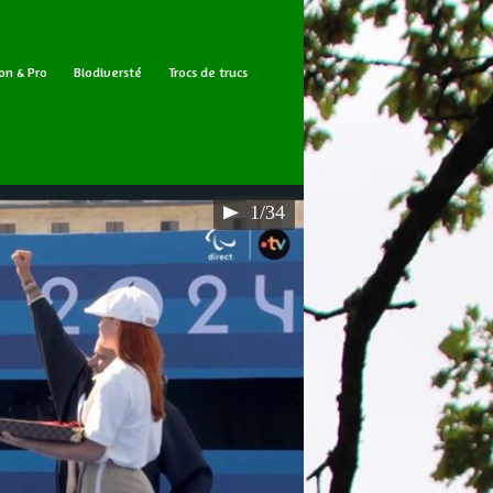
on & Pro
Biodiversté
Trocs de trucs
1/34