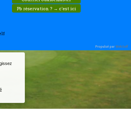
Pb réservation ? → c'est ici
lf
Propulsé par
WebSelf
agissez
é