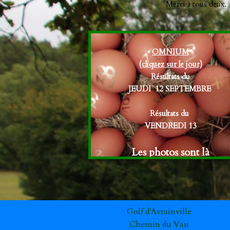
Merci à tous deux.
OMNIUM
(cliquez sur le jour)
Résultats du
JEUDI 12 SEPTEMBRE
Résultats du
VENDREDI 13
Les photos
sont là
Golf d'Avrainville
Chemin du Vau