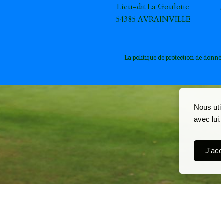
Lieu-dit La Goulotte
54385 AVRAINVILLE
La politique de protection de donné
Nous uti
avec lui
J'ac