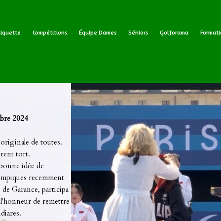
tiquette
Compétitions
Équipe Dames
Séniors
Golforama
Formati
bre 2024
 originale de toutes.
rent tort.
 bonne idée de
ralympiques recemment
e de Garance, participa
t l'honneur de remettre
diares.