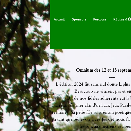
Accueil
Sponsors
Parcours
Règles & É
Omnium des 12 et 13 septem
---
L'édition 2024 fût sans nul doute la plus
Beaucoup ne vinrent pas et eu
Un de nos fidèles adhérents eut la
faire un dernier clin d'oeil aux Jeux Pa
terminés. Sa petie fille au prénom poétiqu
en tant que bénévole à ces Jeux et nous fî
les prix aux heureux récipen